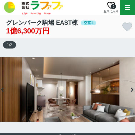
0
お気に入り
グレンパーク駒場 EAST棟
空室1
1億6,300万円
1
/
2