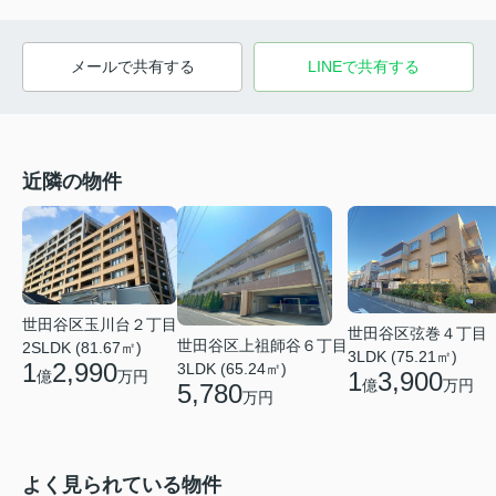
メールで共有する
LINEで共有する
近隣の物件
世田谷区玉川台２丁目
世田谷区弦巻４丁目
世田谷区上祖師谷６丁目
2SLDK (81.67㎡)
3LDK (75.21㎡)
1
2,990
3LDK (65.24㎡)
1
3,900
億
万円
億
万円
5,780
万円
よく見られている物件