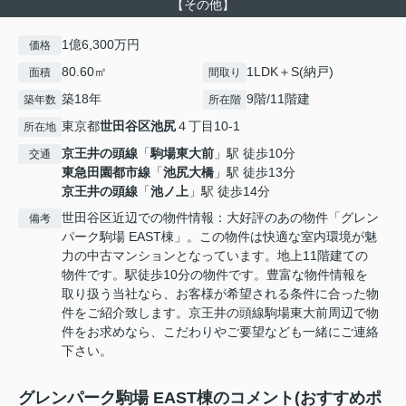
【その他】
1億6,300万円
価格
80.60㎡
1LDK＋S(納戸)
面積
間取り
築18年
9階/11階建
築年数
所在階
東京都
世田谷区
池尻
４丁目10-1
所在地
京王井の頭線
「
駒場東大前
」駅 徒歩10分
交通
東急田園都市線
「
池尻大橋
」駅 徒歩13分
京王井の頭線
「
池ノ上
」駅 徒歩14分
世田谷区近辺での物件情報：大好評のあの物件「グレン
備考
パーク駒場 EAST棟」。この物件は快適な室内環境が魅
力の中古マンションとなっています。地上11階建ての
物件です。駅徒歩10分の物件です。豊富な物件情報を
取り扱う当社なら、お客様が希望される条件に合った物
件をご紹介致します。京王井の頭線駒場東大前周辺で物
件をお求めなら、こだわりやご要望なども一緒にご連絡
下さい。
グレンパーク駒場 EAST棟のコメント(おすすめポ