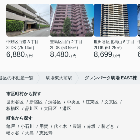
中野区白鷺３丁目
豊島区目白２丁目
世田谷区北烏山６丁目
3LDK (75.14㎡)
2LDK (53.55㎡)
2LDK (61.25㎡)
3
6,880
8,480
8,699
万円
万円
万円
谷区の不動産一覧
駒場東大前駅
グレンパーク駒場 EAST棟
市区町村から探す
世田谷区
新宿区
渋谷区
中央区
江東区
文京区
板橋区
品川区
大田区
港区
町名から探す
亀戸
小石川
用賀
代々木
豊洲
赤坂
勝どき
幡ヶ谷
大島
恵比寿