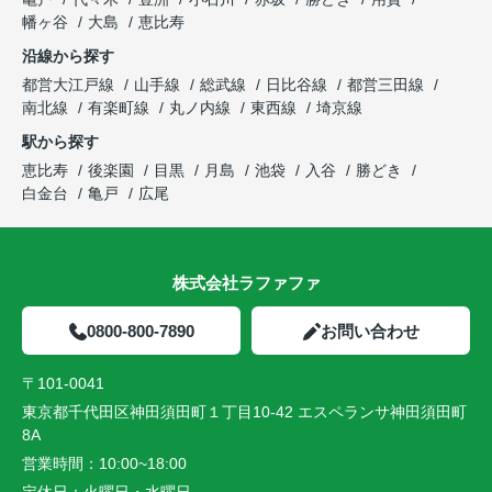
幡ヶ谷
大島
恵比寿
沿線から探す
都営大江戸線
山手線
総武線
日比谷線
都営三田線
南北線
有楽町線
丸ノ内線
東西線
埼京線
駅から探す
恵比寿
後楽園
目黒
月島
池袋
入谷
勝どき
白金台
亀戸
広尾
株式会社ラファファ
0800-800-7890
お問い合わせ
〒101-0041
東京都千代田区神田須田町１丁目10-42 エスペランサ神田須田町
8A
営業時間：
10:00~18:00