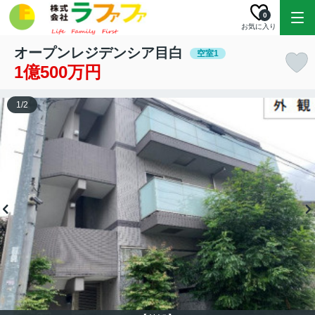
0
お気に入り
オープンレジデンシア目白
空室1
1億500万円
1
/
2