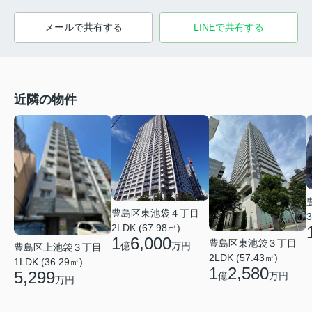
メールで共有する
LINEで共有する
近隣の物件
豊島区東池袋４丁目
3
2LDK (67.98㎡)
1
6,000
豊島区東池袋３丁目
億
万円
豊島区上池袋３丁目
2LDK (57.43㎡)
1LDK (36.29㎡)
1
2,580
5,299
億
万円
万円