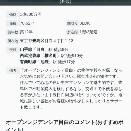
【外観】
1億500万円
価格
70.62㎡
3LDK
面積
間取り
築12年
1階/3階建
築年数
所在階
東京都
豊島区
目白
４丁目1-13
所在地
山手線
「
目白
」駅 徒歩8分
交通
西武池袋線
「
椎名町
」駅 徒歩10分
有楽町線
「
池袋
」駅 徒歩17分
「オープンレジデンシア目白」の物件情報をお探しなら
備考
お気軽にお問い合わせ下さい。駅徒歩8分の物件です。
住んでいて心地の良い中古マンションで魅力的です。豊
島区で不動産購入を検討するなら、交通面で不便を感じ
る事が少ない山手線目白周辺の物件はいかがですか。地
域に詳しい当社がお客様の物件探しをしっかりとサポー
ト致します。
オープンレジデンシア目白のコメント(おすすめポ
イント)