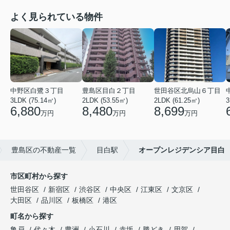
よく見られている物件
中野区白鷺３丁目
豊島区目白２丁目
世田谷区北烏山６丁目
3LDK (75.14㎡)
2LDK (53.55㎡)
2LDK (61.25㎡)
3
6,880
8,480
8,699
万円
万円
万円
豊島区の不動産一覧
目白駅
オープンレジデンシア目白
市区町村から探す
世田谷区
新宿区
渋谷区
中央区
江東区
文京区
大田区
品川区
板橋区
港区
町名から探す
亀戸
代々木
豊洲
小石川
赤坂
勝どき
用賀