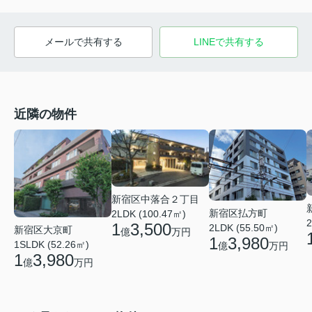
メールで共有する
LINEで共有する
近隣の物件
新宿区中落合２丁目
新宿区払方町
2LDK (100.47㎡)
2
1
3,500
2LDK (55.50㎡)
新宿区大京町
億
万円
1
3,980
1SLDK (52.26㎡)
億
万円
1
3,980
億
万円