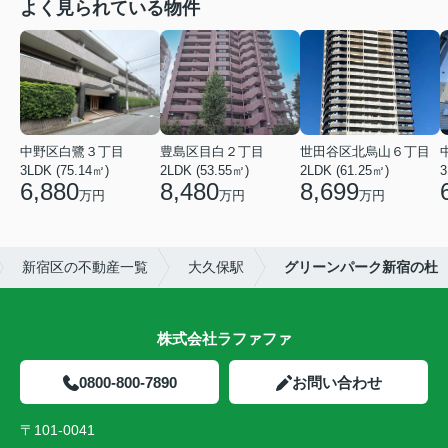
よく見られている物件
中野区白鷺３丁目
豊島区目白２丁目
世田谷区北烏山６丁目
3LDK (75.14㎡)
2LDK (53.55㎡)
2LDK (61.25㎡)
3
6,880
8,480
8,699
万円
万円
万円
新宿区の不動産一覧
大久保駅
グリーンパーク新宿の杜
株式会社ラファファ
0800-800-7890
お問い合わせ
〒101-0041