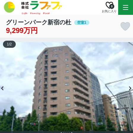
0
お気に入り
グリーンパーク新宿の杜
空室1
9,299万円
1
/
2