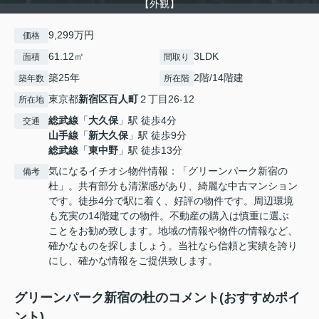
【外観】
9,299万円
価格
61.12㎡
3LDK
面積
間取り
築25年
2階/14階建
築年数
所在階
東京都
新宿区
百人町
２丁目26-12
所在地
総武線
「
大久保
」駅 徒歩4分
交通
山手線
「
新大久保
」駅 徒歩9分
総武線
「
東中野
」駅 徒歩13分
気になるイチオシ物件情報：「グリーンパーク新宿の
備考
杜」。共有部分も清潔感があり、綺麗な中古マンション
です。徒歩4分で駅に着く、好評の物件です。周辺環境
も充実の14階建ての物件。不動産の購入は慎重に選ぶ
ことをお勧め致します。地域の情報や物件の情報など、
確かなものを探しましょう。当社なら信頼と実績を誇り
にし、確かな情報をご提供致します。
グリーンパーク新宿の杜のコメント(おすすめポイ
ント)