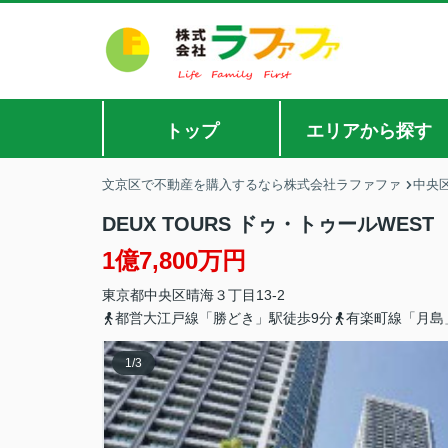
トップ
エリアから探す
文京区で不動産を購入するなら株式会社ラファファ
中央
DEUX TOURS ドゥ・トゥールWEST
1億7,800万円
東京都
中央区
晴海
３丁目13-2
都営大江戸線「勝どき」駅徒歩9分
有楽町線「月島
1
/
3