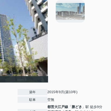
2015年9月(築10年)
築年
空無
駐車
都営大江戸線
「
勝どき
」駅 徒歩9分