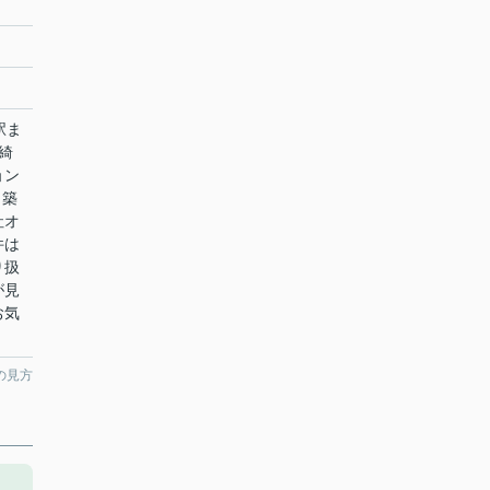
駅ま
綺
ョン
月築
社オ
件は
り扱
が見
お気
の見方