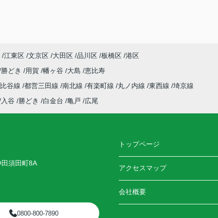
江東区
文京区
大田区
品川区
板橋区
港区
勝どき
用賀
幡ヶ谷
大島
恵比寿
日比谷線
都営三田線
南北線
有楽町線
丸ノ内線
東西線
埼京線
入谷
勝どき
白金台
亀戸
広尾
トップページ
神田須田町8A
アクセスマップ
会社概要
0800-800-7890