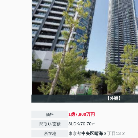
【外観】
1億7,800万円
価格
3LDK/70.70㎡
間取り/面積
東京都
中央区
晴海
３丁目13-2
所在地