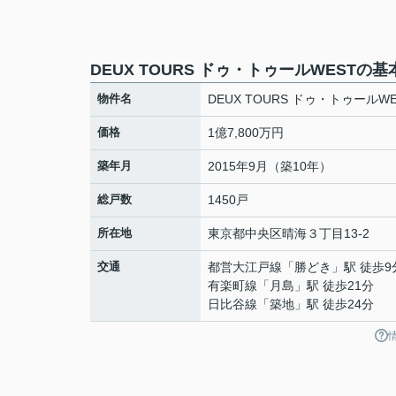
DEUX TOURS ドゥ・トゥールWESTの
物件名
DEUX TOURS ドゥ・トゥールWE
価格
1億7,800万円
築年月
2015年9月（築10年）
総戸数
1450戸
所在地
東京都
中央区
晴海
３丁目13-2
交通
都営大江戸線
「
勝どき
」駅 徒歩9
有楽町線
「
月島
」駅 徒歩21分
日比谷線
「
築地
」駅 徒歩24分