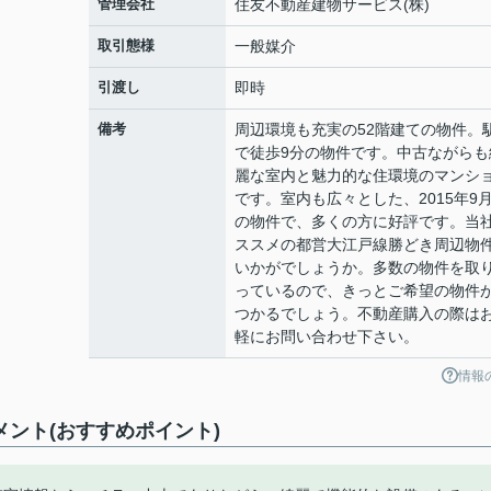
管理会社
住友不動産建物サービス(株)
取引態様
一般媒介
引渡し
即時
備考
周辺環境も充実の52階建ての物件。
で徒歩9分の物件です。中古ながらも
麗な室内と魅力的な住環境のマンシ
です。室内も広々とした、2015年9
の物件で、多くの方に好評です。当
ススメの都営大江戸線勝どき周辺物
いかがでしょうか。多数の物件を取
っているので、きっとご希望の物件
つかるでしょう。不動産購入の際は
軽にお問い合わせ下さい。
情報
コメント(おすすめポイント)