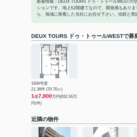
新着情報：DEUX TOURS ドゥ・トゥールWE
ションです。地上52階建てなので、開放感もあり
ら、地域に密着した当社にお任せ下さい。信頼と実
DEUX TOURS ドゥ・トゥールWESTで
1504号室
21.38坪 (70.70㎡)
1
7,800
億
万円(832.55万
円/坪)
近隣の物件