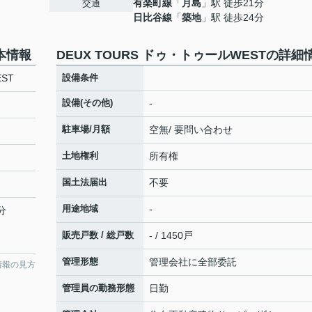
有楽町線
「
月島
」駅 徒歩21分
交通
日比谷線
「
築地
」駅 徒歩24分
基本情報
DEUX TOURS ドゥ・トゥールWESTの詳細
ST
設備条件
設備(その他)
-
駐車場/月額
空無/ 要問い合わせ
土地権利
所有権
国土法届出
不要
用途地域
-
分
販売戸数 / 総戸数
- / 1450戸
管理形態
管理会社に全部委託
情報の見方
管理員の勤務形態
日勤