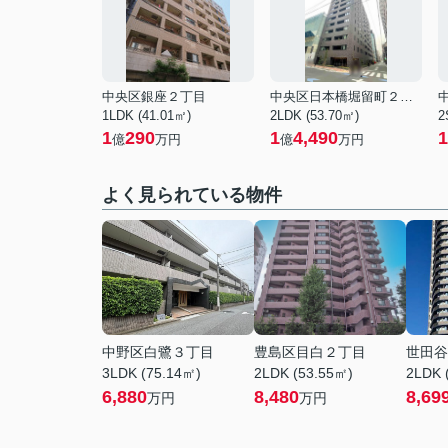
中央区銀座２丁目
中央区日本橋堀留町２丁目
1LDK (41.01㎡)
2LDK (53.70㎡)
2
1
290
1
4,490
1
億
万円
億
万円
よく見られている物件
中野区白鷺３丁目
豊島区目白２丁目
世田谷
3LDK (75.14㎡)
2LDK (53.55㎡)
2LDK 
6,880
8,480
8,69
万円
万円