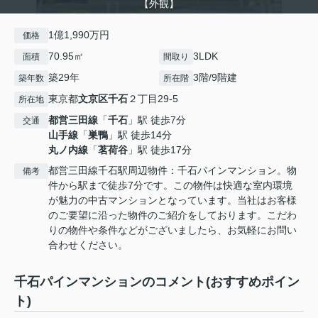
【外観】
1億1,990万円
価格
70.95㎡
3LDK
面積
間取り
築29年
3階/9階建
築年数
所在階
東京都
文京区
千石
２丁目29-5
所在地
都営三田線
「
千石
」駅 徒歩7分
交通
山手線
「
巣鴨
」駅 徒歩14分
丸ノ内線
「
茗荷谷
」駅 徒歩17分
都営三田線千石駅周辺物件：千石パインマンション。物
備考
件から駅まで徒歩7分です。この物件は快適な室内環境
が魅力の中古マンションとなっています。当社はお客様
のご要望に沿った物件のご紹介をしております。こだわ
りの物件や条件などがございましたら、お気軽にお問い
合わせください。
千石パインマンションのコメント(おすすめポイン
ト)