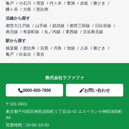
亀戸
小石川
用賀
代々木
豊洲
赤坂
勝どき
幡ヶ谷
大島
恵比寿
沿線から探す
都営大江戸線
山手線
総武線
都営三田線
日比谷線
南北線
有楽町線
丸ノ内線
東西線
京浜東北線
駅から探す
後楽園
恵比寿
目黒
月島
池袋
入谷
勝どき
亀戸
白金台
落合
株式会社ラファファ
0800-800-7890
お問い合わせ
〒101-0041
東京都千代田区神田須田町１丁目10-42 エスペランサ神田須田町
8A
営業時間：
10:00~18:00