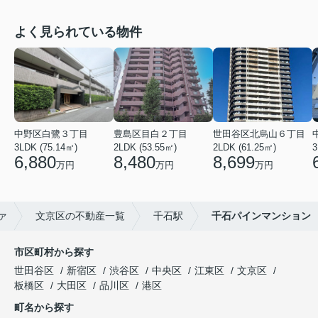
よく見られている物件
中野区白鷺３丁目
豊島区目白２丁目
世田谷区北烏山６丁目
3LDK (75.14㎡)
2LDK (53.55㎡)
2LDK (61.25㎡)
3
6,880
8,480
8,699
万円
万円
万円
ァ
文京区の不動産一覧
千石駅
千石パインマンション
市区町村から探す
世田谷区
新宿区
渋谷区
中央区
江東区
文京区
板橋区
大田区
品川区
港区
町名から探す