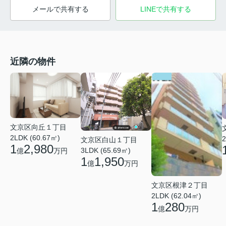
メールで共有する
LINEで共有する
近隣の物件
文京区向丘１丁目
2LDK (60.67㎡)
2
文京区白山１丁目
1
2,980
3LDK (65.69㎡)
億
万円
1
1,950
億
万円
文京区根津２丁目
2LDK (62.04㎡)
1
280
億
万円