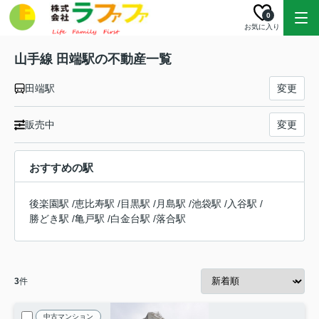
0
お気に入り
山手線 田端駅の不動産一覧
田端駅
変更
販売中
変更
おすすめの駅
後楽園駅
/
恵比寿駅
/
目黒駅
/
月島駅
/
池袋駅
/
入谷駅
/
勝どき駅
/
亀戸駅
/
白金台駅
/
落合駅
3
件
中古マンション