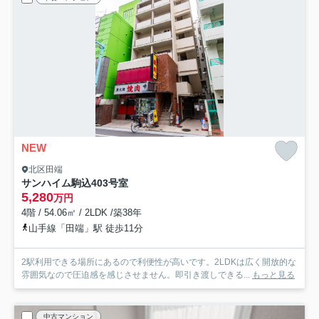
NEW
北区田端
サンハイム駒込
403号室
5,280
万円
4階 / 54.06㎡ / 2LDK /築38年
山手線「田端」駅 徒歩11分
2駅利用できる場所にあるので利便性が高いです。2LDKは広く開放的な
雰囲気なので圧迫感を感じさせません。即引き渡しできる...
もっと見る
中古マンション