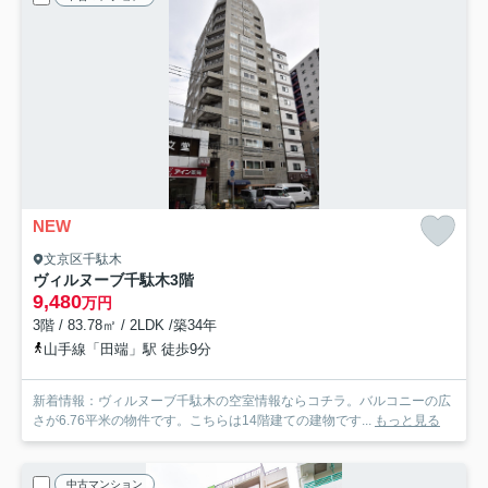
NEW
文京区千駄木
ヴィルヌーブ千駄木
3階
9,480
万円
3階 / 83.78㎡ / 2LDK /築34年
山手線「田端」駅 徒歩9分
新着情報：ヴィルヌーブ千駄木の空室情報ならコチラ。バルコニーの広
さが6.76平米の物件です。こちらは14階建ての建物です...
もっと見る
中古マンション