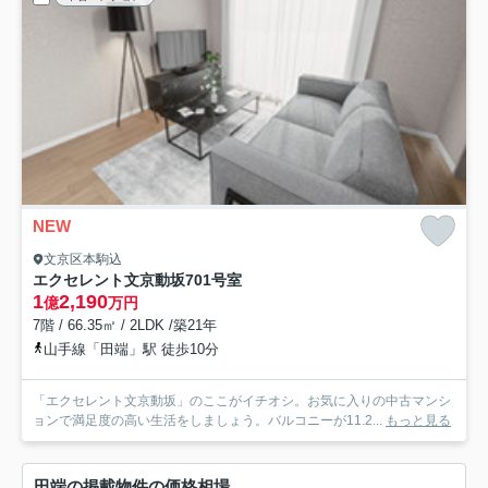
NEW
文京区本駒込
エクセレント文京動坂
701号室
1
2,190
億
万円
7階 / 66.35㎡ / 2LDK /築21年
山手線「田端」駅 徒歩10分
「エクセレント文京動坂」のここがイチオシ。お気に入りの中古マンシ
ョンで満足度の高い生活をしましょう。バルコニーが11.2...
もっと見る
田端の掲載物件の価格相場