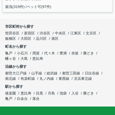
築浅(319件)
ペット可(97件)
市区町村から探す
世田谷区
新宿区
渋谷区
中央区
江東区
文京区
板橋区
大田区
品川区
港区
町名から探す
亀戸
小石川
用賀
代々木
豊洲
赤坂
勝どき
幡ヶ谷
大島
恵比寿
沿線から探す
都営大江戸線
山手線
総武線
都営三田線
日比谷線
南北線
有楽町線
丸ノ内線
東西線
京浜東北線
駅から探す
後楽園
恵比寿
目黒
月島
池袋
入谷
勝どき
亀戸
白金台
落合