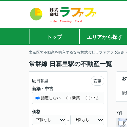
トップ
エリアから探す
文京区で不動産を購入するなら株式会社ラファファ
沿線
常磐線 日暮里駅の不動産一覧
お
日暮里
変更
新築・中古
後
指定しない
新築
中古
価格
7
件
～