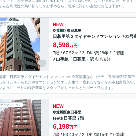
件なら生ごみを居室に溜めずに済むので、ゴミの臭いがこもらず快適に過ごせます
そんな利便性の高い暮らしをお求めなら、地域に詳しい当社にお任せ下さい。
中古マンション
NEW
荒川区
東日暮里
日暮里第２ダイヤモンドマンション 701号
8,598
万円
7階 / 67.52㎡ / 3LDK /築28年 /12階建
山手線
「
日暮里
」駅 徒歩6分
情報：日暮里第２ダイヤモンドマンションの空室情報ならコチラ。専有面積67.52平
っかりと考えられた中古マンションです。人生で一度あるかないかの不動産購入で
いように、当社の経験豊富なスタッフがしっかりとサポート致します。
中古マンション
NEW
荒川区
東日暮里
feeth日暮里 7階
6,198
万円
7階 / 53.40㎡ / 2LDK /築15年 /10階建