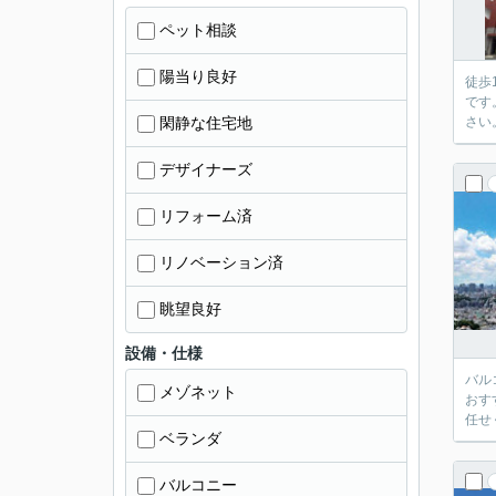
ペット相談
陽当り良好
徒歩
です
閑静な住宅地
さい
デザイナーズ
リフォーム済
リノベーション済
眺望良好
設備・仕様
バル
メゾネット
おす
任せ
ベランダ
バルコニー