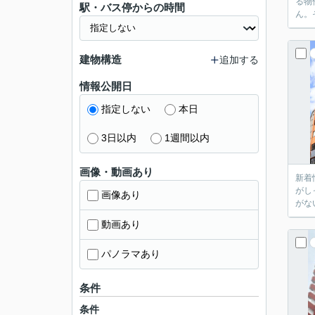
る物
駅・バス停からの時間
ん。
建物構造
追加する
情報公開日
指定しない
本日
3日以内
1週間以内
画像・動画あり
新着
がし
画像あり
がな
動画あり
パノラマあり
条件
条件