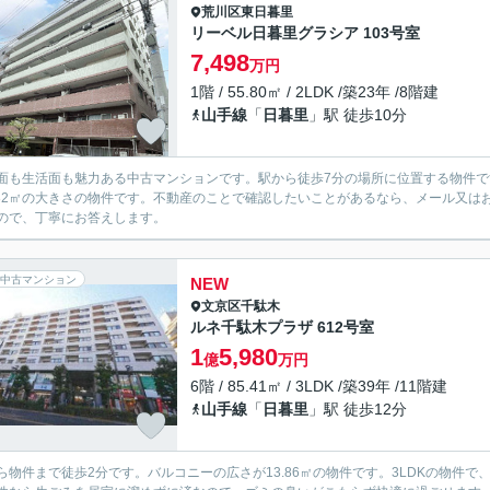
荒川区
東日暮里
リーベル日暮里グラシア 103号室
7,498
万円
1階 / 55.80㎡ / 2LDK /築23年 /8階建
山手線
「
日暮里
」駅 徒歩10分
面も生活面も魅力ある中古マンションです。駅から徒歩7分の場所に位置する物件です
.82㎡の大きさの物件です。不動産のことで確認したいことがあるなら、メール又
ので、丁寧にお答えします。
中古マンション
NEW
文京区
千駄木
ルネ千駄木プラザ 612号室
1
5,980
億
万円
6階 / 85.41㎡ / 3LDK /築39年 /11階建
山手線
「
日暮里
」駅 徒歩12分
ら物件まで徒歩2分です。バルコニーの広さが13.86㎡の物件です。3LDKの物件