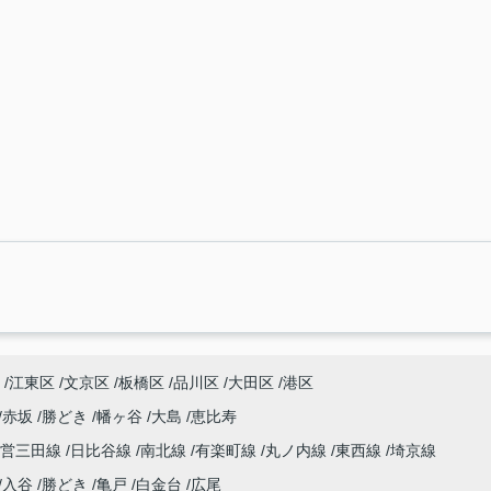
江東区
文京区
板橋区
品川区
大田区
港区
赤坂
勝どき
幡ヶ谷
大島
恵比寿
都営三田線
日比谷線
南北線
有楽町線
丸ノ内線
東西線
埼京線
入谷
勝どき
亀戸
白金台
広尾