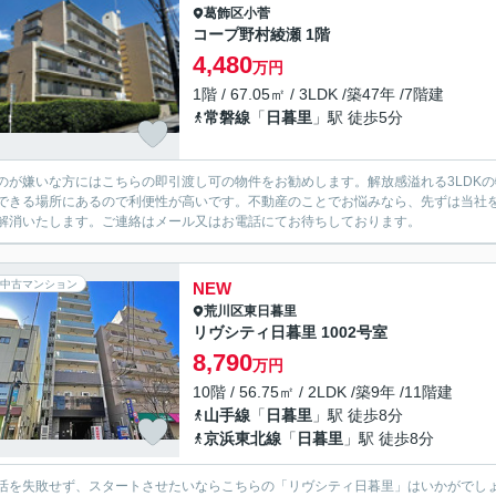
葛飾区
小菅
コープ野村綾瀬 1階
4,480
万円
1階 / 67.05㎡ / 3LDK /築47年 /7階建
常磐線
「
日暮里
」駅 徒歩5分
のが嫌いな方にはこちらの即引渡し可の物件をお勧めします。解放感溢れる3LDKの物
できる場所にあるので利便性が高いです。不動産のことでお悩みなら、先ずは当社
解消いたします。ご連絡はメール又はお電話にてお待ちしております。
中古マンション
NEW
荒川区
東日暮里
リヴシティ日暮里 1002号室
8,790
万円
10階 / 56.75㎡ / 2LDK /築9年 /11階建
山手線
「
日暮里
」駅 徒歩8分
京浜東北線
「
日暮里
」駅 徒歩8分
活を失敗せず、スタートさせたいならこちらの「リヴシティ日暮里」はいかがでしょう