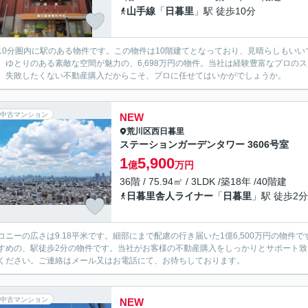
山手線
「
日暮里
」駅 徒歩10分
10分圏内に駅のある物件です。この物件は10階建てとなっており、見晴らしもいい
。ゆとりのある素敵な空間が魅力の、6,698万円の物件。当社は経験豊富なプロの
。失敗したくない不動産購入だからこそ、プロに任せてはいかがでしょうか。
中古マンション
NEW
荒川区
西日暮里
ステーションガーデンタワー 3606号室
1
5,900
億
万円
36階 / 75.94㎡ / 3LDK /築18年 /40階建
日暮里舎人ライナー
「
日暮里
」駅 徒歩2分
コニーの広さは9.18平米です。細部にまで配慮の行き届いた1億6,500万円の物件
すめの、駅徒歩2分の物件です。当社がお客様の不動産購入をしっかりとサポート
ください。ご連絡はメール又はお電話にて、お待ちしております。
中古マンション
NEW