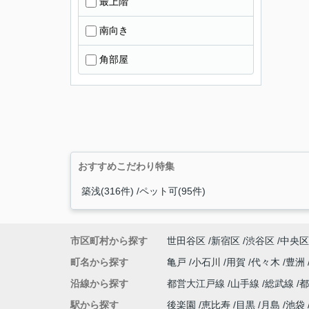
最上階
南向き
角部屋
おすすめこだわり特集
築浅(316件)
ペット可(95件)
市区町村から探す
世田谷区
新宿区
渋谷区
中央区
町名から探す
亀戸
小石川
用賀
代々木
豊洲
沿線から探す
都営大江戸線
山手線
総武線
駅から探す
後楽園
恵比寿
目黒
月島
池袋