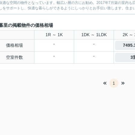
快適な空間の物件となっています。幅広い層の方にお勧め。2017年7月築の室内
しをサポートし、快適な暮らしができるようにしっかりとお手伝い致します。住まい探
暮里の掲載物件の価格相場
1R ～ 1K
1DK ～ 1LDK
2K ～ 
-
-
価格相場
7495
-
-
空室件数
3
1