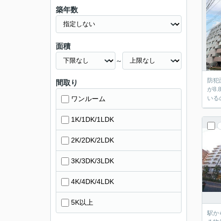
築年数
面積
～
防犯
間取り
が8
ワンルーム
いる
1K/1DK/1LDK
2K/2DK/2LDK
3K/3DK/3LDK
4K/4DK/4LDK
5K以上
駅か