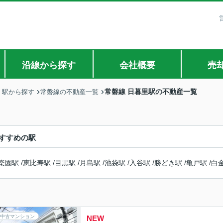
沿線から探す
会社概要
売
常磐線 日暮里駅の不動産一覧
・駅から探す
常磐線の不動産一覧
すすめの駅
楽園駅
/
恵比寿駅
/
目黒駅
/
月島駅
/
池袋駅
/
入谷駅
/
勝どき駅
/
亀戸駅
/
白
中古マンション
NEW