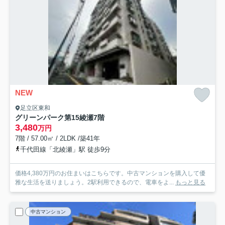
NEW
足立区東和
グリーンパーク第15綾瀬
7階
3,480
万円
7階 / 57.00㎡ / 2LDK /築41年
千代田線「北綾瀬」駅 徒歩9分
価格4,380万円のお住まいはこちらです。中古マンションを購入して優
雅な生活を送りましょう。2駅利用できるので、電車をよ...
もっと見る
中古マンション