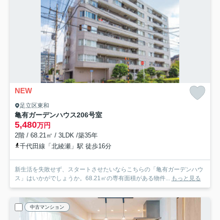
NEW
足立区東和
亀有ガーデンハウス
206号室
5,480
万円
2階 / 68.21㎡ / 3LDK /築35年
千代田線「北綾瀬」駅 徒歩16分
新生活を失敗せず、スタートさせたいならこちらの「亀有ガーデンハウ
ス」はいかがでしょうか。68.21㎡の専有面積がある物件...
もっと見る
中古マンション