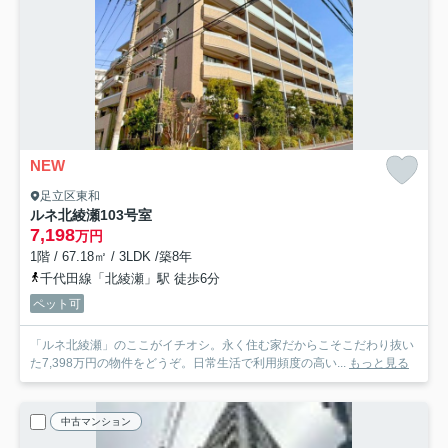
NEW
足立区東和
ルネ北綾瀬
103号室
7,198
万円
1階 / 67.18㎡ / 3LDK /築8年
千代田線「北綾瀬」駅 徒歩6分
ペット可
「ルネ北綾瀬」のここがイチオシ。永く住む家だからこそこだわり抜い
た7,398万円の物件をどうぞ。日常生活で利用頻度の高い...
もっと見る
中古マンション