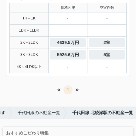
価格相場
空室件数
-
-
1R～1K
-
-
1DK～1LDK
4639.5万円
2室
2K～2LDK
5925.6万円
5室
3K～3LDK
-
-
4K～4LDK以上
1
探す
千代田線の不動産一覧
千代田線 北綾瀬駅の不動産一覧
おすすめこだわり特集