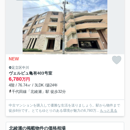
NEW
足立区中川
ヴェルビュ亀有
403号室
6,780
万円
4階 / 76.74㎡ / 3LDK /築24年
千代田線「北綾瀬」駅 徒歩32分
中古マンションを購入して優雅な生活を送りましょう。駅から物件まで
徒歩8分です。とてもゆとりのある環境が魅力の6,780万...
もっと見る
北綾瀬の掲載物件の価格相場