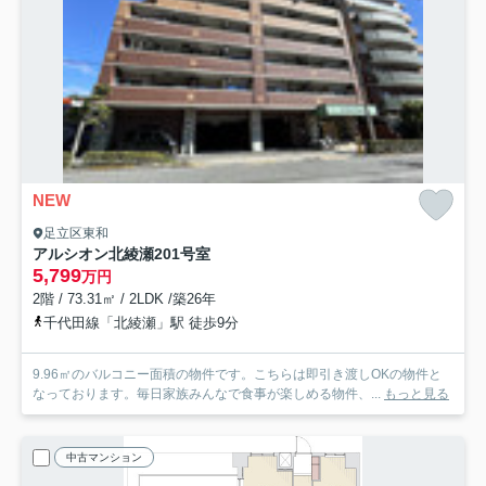
NEW
足立区東和
アルシオン北綾瀬
201号室
5,799
万円
2階 / 73.31㎡ / 2LDK /築26年
千代田線「北綾瀬」駅 徒歩9分
9.96㎡のバルコニー面積の物件です。こちらは即引き渡しOKの物件と
なっております。毎日家族みんなで食事が楽しめる物件、...
もっと見る
中古マンション