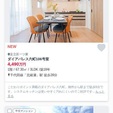
NEW
足立区一ツ家
ダイアパレス六町
106号室
4,490
万円
1階 / 67.30㎡ / 3LDK /築18年
千代田線「北綾瀬」駅 徒歩28分
こだわりポイント満載のダイアパレス六町。物件から駅まで徒歩9分で
す。システムキッチンは使いやすく汚れにくいのでご好評です...
もっと
見る
中古マンション