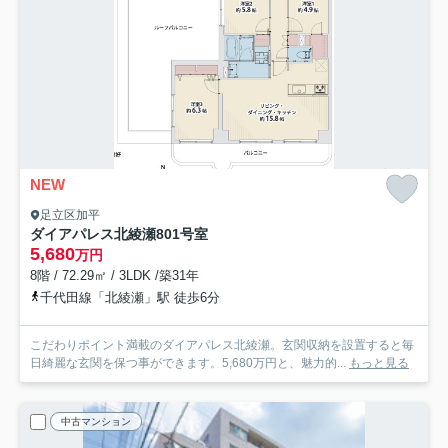
NEW
足立区加平
ダイアパレス北綾瀬
801号室
5,680
万円
8階 / 72.29㎡ / 3LDK /築31年
千代田線「北綾瀬」駅 徒歩6分
こだわりポイント満載のダイアパレス北綾瀬。玄関収納を設置すると毎
日綺麗な玄関を保つ事ができます。5,680万円と、魅力的...
もっと見る
中古マンション