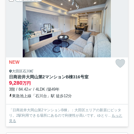
NEW
大田区石川町
日商岩井大岡山第2マンションB棟
316号室
9,280
万円
3階 / 84.42㎡ / 4LDK /築49年
東急池上線「石川台」駅 徒歩12分
「日商岩井大岡山第2マンションB棟」：大田区エリアの新居にピッタ
リ。2駅利用できる場所にあるので利便性が高いです。ゆとり...
もっと
見る