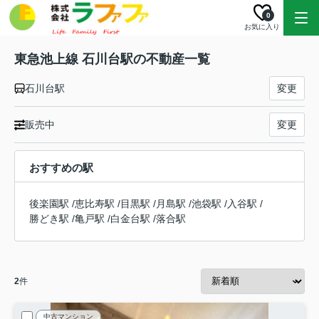
0
お気に入り
東急池上線 石川台駅の不動産一覧
石川台駅
変更
販売中
変更
おすすめの駅
後楽園駅
/
恵比寿駅
/
目黒駅
/
月島駅
/
池袋駅
/
入谷駅
/
勝どき駅
/
亀戸駅
/
白金台駅
/
落合駅
2
件
中古マンション