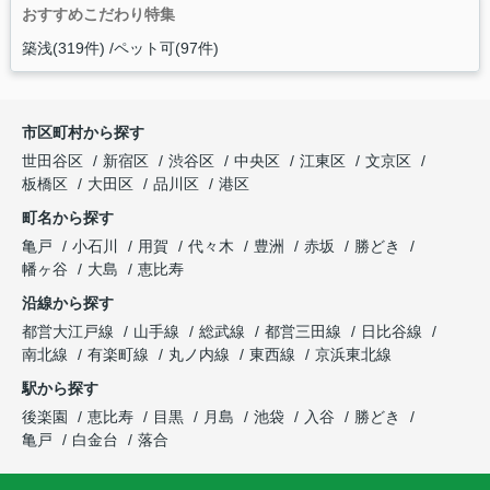
おすすめこだわり特集
築浅(319件)
ペット可(97件)
市区町村から探す
世田谷区
新宿区
渋谷区
中央区
江東区
文京区
板橋区
大田区
品川区
港区
町名から探す
亀戸
小石川
用賀
代々木
豊洲
赤坂
勝どき
幡ヶ谷
大島
恵比寿
沿線から探す
都営大江戸線
山手線
総武線
都営三田線
日比谷線
南北線
有楽町線
丸ノ内線
東西線
京浜東北線
駅から探す
後楽園
恵比寿
目黒
月島
池袋
入谷
勝どき
亀戸
白金台
落合