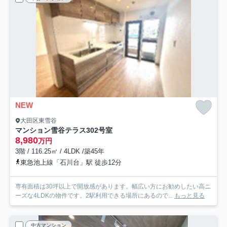
NEW
大田区東雪谷
マンション雪谷テラス
302号室
8,980
万円
3階 / 116.25㎡ / 4LDK /築45年
東急池上線「石川台」駅 徒歩12分
専有面積は30坪以上で開放感があります。幅広い方にお勧めしたい高ニ
ーズな4LDKの物件です。2駅利用できる場所にあるので...
もっと見る
中古マンション