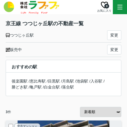
0
お気に入り
京王線 つつじヶ丘駅の不動産一覧
つつじヶ丘駅
変更
販売中
変更
おすすめの駅
後楽園駅
/
恵比寿駅
/
目黒駅
/
月島駅
/
池袋駅
/
入谷駅
/
勝どき駅
/
亀戸駅
/
白金台駅
/
落合駅
3
件
中古マンション