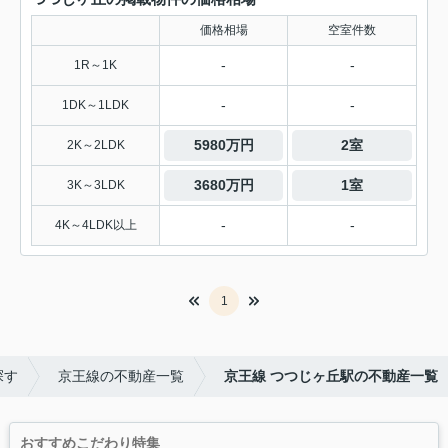
価格相場
空室件数
-
-
1R～1K
-
-
1DK～1LDK
5980万円
2室
2K～2LDK
3680万円
1室
3K～3LDK
-
-
4K～4LDK以上
1
探す
京王線の不動産一覧
京王線 つつじヶ丘駅の不動産一覧
おすすめこだわり特集