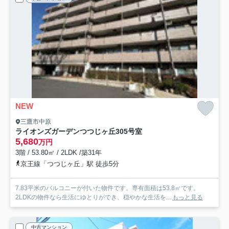
NEW
三鷹市中原
ライオンズガーデンつつじヶ丘
305号室
5,680
万円
3階 / 53.80㎡ / 2LDK /築31年
京王線「つつじヶ丘」駅 徒歩5分
7.83平米のバルコニーが付いた物件です。専有面積は53.8㎡です。
2LDKの物件なら生活にゆとりができ、穏やかな生活を...
もっと見る
中古マンション