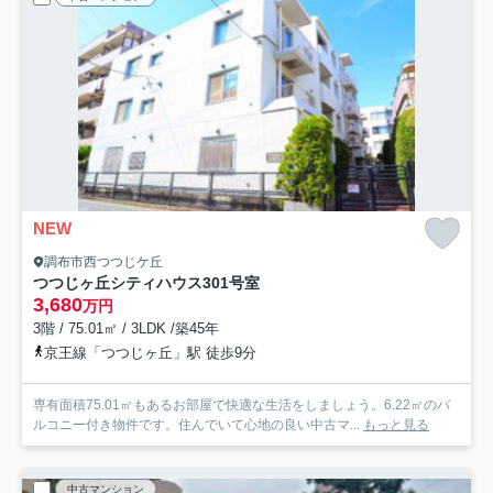
NEW
調布市西つつじケ丘
つつじヶ丘シティハウス
301号室
3,680
万円
3階 / 75.01㎡ / 3LDK /築45年
京王線「つつじヶ丘」駅 徒歩9分
専有面積75.01㎡もあるお部屋で快適な生活をしましょう。6.22㎡のバ
ルコニー付き物件です。住んでいて心地の良い中古マ...
もっと見る
中古マンション