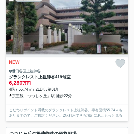
NEW
世田谷区上祖師谷
グランクレスト上祖師谷
419号室
6,280
万円
4階 / 55.74㎡ / 2LDK /築31年
京王線「つつじヶ丘」駅 徒歩22分
こだわりポイント満載のグランクレスト上祖師谷。専有面積55.74㎡も
ありますので、ご検討ください。2駅利用できる場所にあ...
もっと見る
つつじヶ丘の掲載物件の価格相場