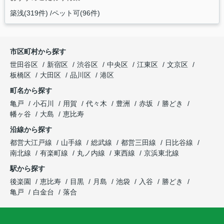
築浅(319件)
ペット可(96件)
市区町村から探す
世田谷区
新宿区
渋谷区
中央区
江東区
文京区
板橋区
大田区
品川区
港区
町名から探す
亀戸
小石川
用賀
代々木
豊洲
赤坂
勝どき
幡ヶ谷
大島
恵比寿
沿線から探す
都営大江戸線
山手線
総武線
都営三田線
日比谷線
南北線
有楽町線
丸ノ内線
東西線
京浜東北線
駅から探す
後楽園
恵比寿
目黒
月島
池袋
入谷
勝どき
亀戸
白金台
落合