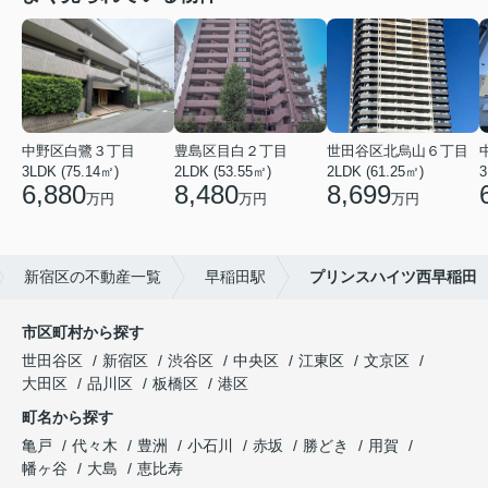
中野区白鷺３丁目
豊島区目白２丁目
世田谷区北烏山６丁目
3LDK (75.14㎡)
2LDK (53.55㎡)
2LDK (61.25㎡)
3
6,880
8,480
8,699
万円
万円
万円
新宿区の不動産一覧
早稲田駅
プリンスハイツ西早稲田
市区町村から探す
世田谷区
新宿区
渋谷区
中央区
江東区
文京区
大田区
品川区
板橋区
港区
町名から探す
亀戸
代々木
豊洲
小石川
赤坂
勝どき
用賀
幡ヶ谷
大島
恵比寿