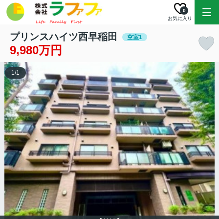
0
お気に入り
プリンスハイツ西早稲田
空室1
9,980万円
1
/
1