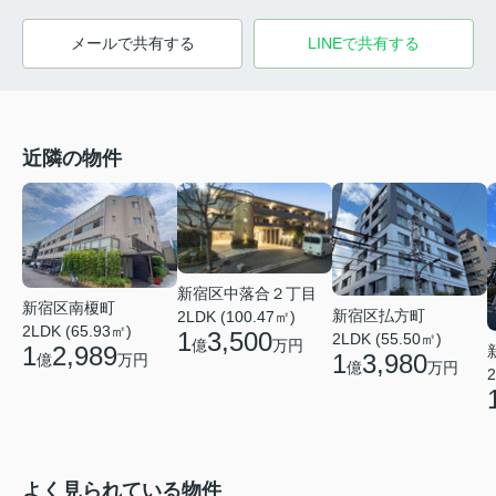
メールで共有する
LINEで共有する
近隣の物件
新宿区中落合２丁目
新宿区南榎町
新宿区払方町
2LDK (100.47㎡)
2LDK (65.93㎡)
1
3,500
2LDK (55.50㎡)
億
万円
1
2,989
1
3,980
億
万円
億
万円
2
よく見られている物件