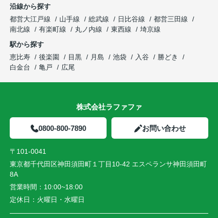
沿線から探す
都営大江戸線
山手線
総武線
日比谷線
都営三田線
南北線
有楽町線
丸ノ内線
東西線
埼京線
駅から探す
恵比寿
後楽園
目黒
月島
池袋
入谷
勝どき
白金台
亀戸
広尾
株式会社ラファファ
0800-800-7890
お問い合わせ
〒101-0041
東京都千代田区神田須田町１丁目10-42 エスペランサ神田須田町
8A
営業時間：
10:00~18:00
定休日：
火曜日・水曜日