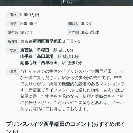
【外観】
9,980万円
価格
239.66㎡
3LDK
面積
間取り
築27年
3階/6階建
築年数
所在階
東京都
新宿区
西早稲田
２丁目7-3
所在地
東西線
「
早稲田
」駅 徒歩8分
交通
山手線
「
高田馬場
」駅 徒歩13分
副都心線
「
西早稲田
」駅 徒歩7分
当社イチオシの物件の「プリンスハイツ西早稲田」。ぜ
備考
ひ一度ご覧ください。駅から徒歩8分の物件です。中古
でありながら、綺麗で機能的な設備のあるマンションで
す。新宿区でライフスタイルに適した物件、あるいはご
希望に適した物件をお求めなら、信頼と実績のある当社
にお任せ下さい。こだわりやご要望などあれば、メール
又はお電話にてお待ちしております。
プリンスハイツ西早稲田のコメント(おすすめポイ
ント)