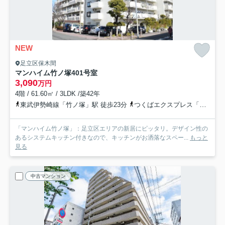
NEW
足立区保木間
マンハイム竹ノ塚
401号室
3,090
万円
4階 / 61.60㎡ / 3LDK /築42年
東武伊勢崎線「竹ノ塚」駅 徒歩23分
つくばエクスプレス「六町」駅 徒歩22分
「マンハイム竹ノ塚」：足立区エリアの新居にピッタリ。デザイン性の
あるシステムキッチン付きなので、キッチンがお洒落なスペー...
もっと
見る
中古マンション