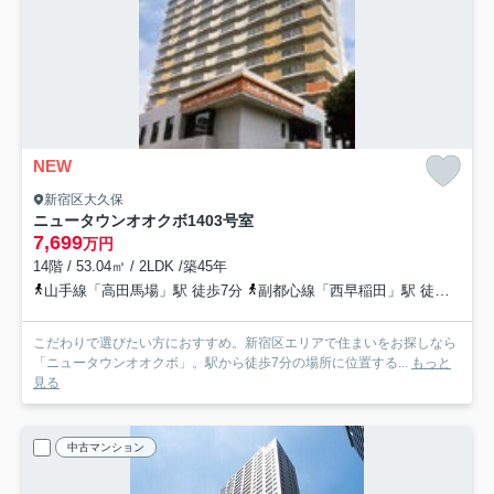
NEW
新宿区大久保
ニュータウンオオクボ
1403号室
7,699
万円
14階 / 53.04㎡ / 2LDK /築45年
山手線「高田馬場」駅 徒歩7分
副都心線「西早稲田」駅 徒歩5分
こだわりで選びたい方におすすめ。新宿区エリアで住まいをお探しなら
「ニュータウンオオクボ」。駅から徒歩7分の場所に位置する...
もっと
見る
中古マンション