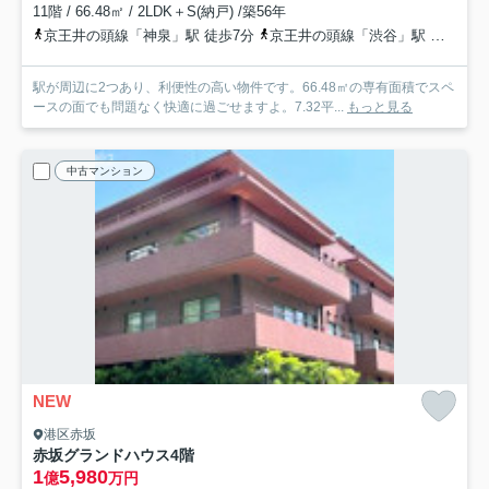
11階 / 66.48㎡ / 2LDK＋S(納戸) /築56年
京王井の頭線「神泉」駅 徒歩7分
京王井の頭線「渋谷」駅 徒歩8分
駅が周辺に2つあり、利便性の高い物件です。66.48㎡の専有面積でスペ
ースの面でも問題なく快適に過ごせますよ。7.32平...
もっと見る
中古マンション
NEW
港区赤坂
赤坂グランドハウス
4階
1
5,980
億
万円