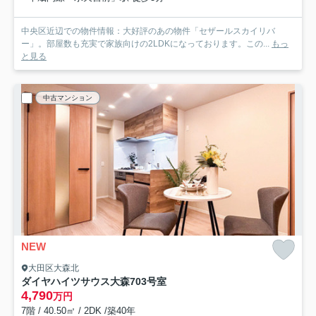
中央区近辺での物件情報：大好評のあの物件「セザールスカイリバ
ー」。部屋数も充実で家族向けの2LDKになっております。この...
もっ
と見る
中古マンション
NEW
大田区大森北
ダイヤハイツサウス大森
703号室
4,790
万円
7階 / 40.50㎡ / 2DK /築40年