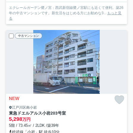
エクレールガーデン鷺ノ宮：西武新宿線鷺ノ宮駅にも近くて便利。築26
年の中古マンションです。新生活をはじめる方にお勧めな3...
もっと見
る
中古マンション
NEW
江戸川区南小岩
東急ドエルアルス小岩
203号室
5,298
万円
5階 / 73.45㎡ / 2LDK /築39年
総武線「小岩」駅 徒歩10分