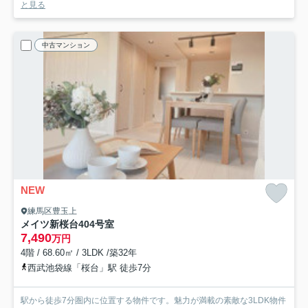
と見る
中古マンション
NEW
練馬区豊玉上
メイツ新桜台
404号室
7,490
万円
4階 / 68.60㎡ / 3LDK /築32年
西武池袋線「桜台」駅 徒歩7分
駅から徒歩7分圏内に位置する物件です。魅力が満載の素敵な3LDK物件