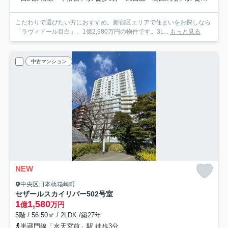
こだわりで選びたい方におすすめ。新宿区エリアで住まいをお探しなら
「ラヴィドール目白」。1億2,980万円の物件です。3L...
もっと見る
中古マンション
NEW
中央区日本橋箱崎町
セザールスカイリバー
502号室
1
1,580
億
万円
5階 / 56.50㎡ / 2LDK /築27年
半蔵門線「水天宮前」駅 徒歩3分