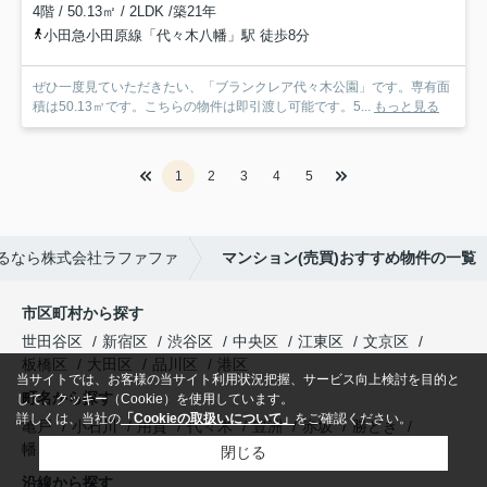
4階 / 50.13㎡ / 2LDK /築21年
小田急小田原線「代々木八幡」駅 徒歩8分
ぜひ一度見ていただきたい、「ブランクレア代々木公園」です。専有面
積は50.13㎡です。こちらの物件は即引渡し可能です。5...
もっと見る
1
2
3
4
5
るなら株式会社ラファファ
マンション(売買)おすすめ物件の一覧
市区町村から探す
世田谷区
新宿区
渋谷区
中央区
江東区
文京区
板橋区
大田区
品川区
港区
当サイトでは、お客様の当サイト利用状況把握、サービス向上検討を目的と
町名から探す
して、クッキー（Cookie）を使用しています。
詳しくは、当社の
「Cookieの取扱いについて」
をご確認ください。
亀戸
小石川
用賀
代々木
豊洲
赤坂
勝どき
幡ヶ谷
大島
恵比寿
閉じる
沿線から探す