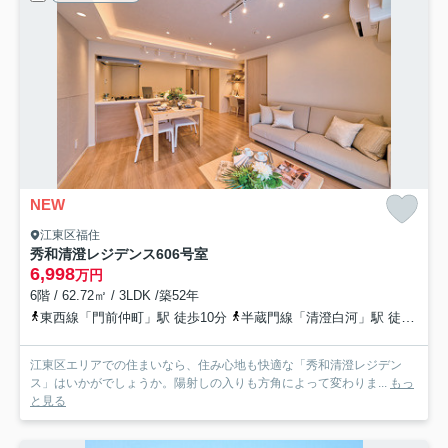
NEW
江東区福住
秀和清澄レジデンス
606号室
6,998
万円
6階 / 62.72㎡ / 3LDK /築52年
東西線「門前仲町」駅 徒歩10分
半蔵門線「清澄白河」駅 徒歩11分
江東区エリアでの住まいなら、住み心地も快適な「秀和清澄レジデン
ス」はいかがでしょうか。陽射しの入りも方角によって変わりま...
もっ
と見る