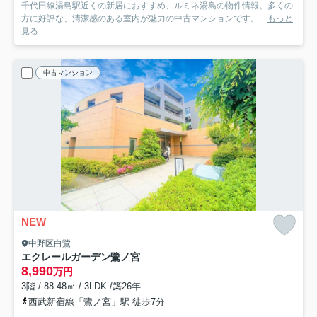
千代田線湯島駅近くの新居におすすめ、ルミネ湯島の物件情報。多くの
方に好評な、清潔感のある室内が魅力の中古マンションです。...
もっと
見る
中古マンション
NEW
中野区白鷺
エクレールガーデン鷺ノ宮
8,990
万円
3階 / 88.48㎡ / 3LDK /築26年
西武新宿線「鷺ノ宮」駅 徒歩7分