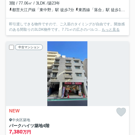
3階 / 77.06㎡ / 3LDK /築23年
都営大江戸線「東中野」駅 徒歩7分
東西線「落合」駅 徒歩13分
都
即引渡しできる物件ですので、ご入居のタイミングが自由です。開放感
のある間取りの3LDK物件です。7.71㎡の広さのバルコ...
もっと見る
中古マンション
NEW
中央区築地
パークハイツ築地
4階
7,380
万円