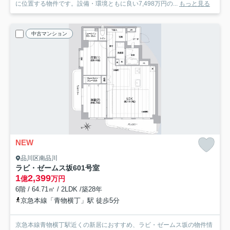
に位置する物件です。設備・環境ともに良い7,498万円の...
もっと見る
中古マンション
NEW
品川区南品川
ラビ・ゼームス坂
601号室
1
2,399
億
万円
6階 / 64.71㎡ / 2LDK /築28年
京急本線「青物横丁」駅 徒歩5分
京急本線青物横丁駅近くの新居におすすめ、ラビ・ゼームス坂の物件情