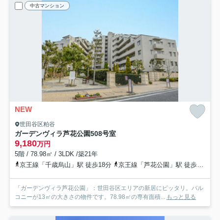
中古マンション
NEW
世田谷区粕谷
ガーデンヴィラ芦花公園
508号室
9,180
万円
5階 / 78.98㎡ / 3LDK /築21年
京王線「千歳烏山」駅 徒歩18分
京王線「芦花公園」駅 徒歩19分
「ガーデンヴィラ芦花公園」：世田谷区エリアの新居にピッタリ。バル
コニーが13㎡の大きさの物件です。78.98㎡の専有面積...
もっと見る