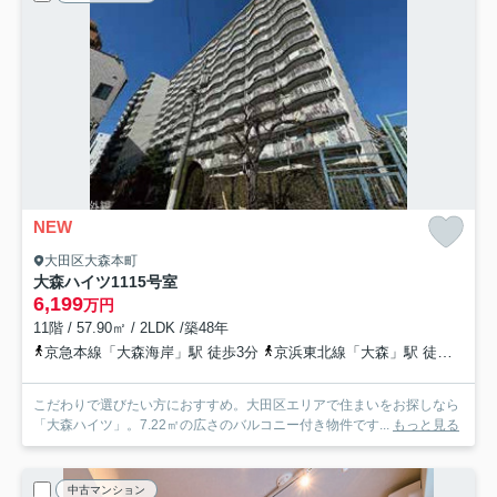
NEW
大田区大森本町
大森ハイツ
1115号室
6,199
万円
11階 / 57.90㎡ / 2LDK /築48年
京急本線「大森海岸」駅 徒歩3分
京浜東北線「大森」駅 徒歩12分
こだわりで選びたい方におすすめ。大田区エリアで住まいをお探しなら
「大森ハイツ」。7.22㎡の広さのバルコニー付き物件です...
もっと見る
中古マンション