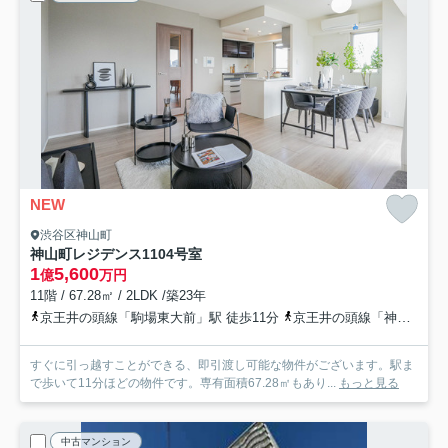
NEW
渋谷区神山町
神山町レジデンス
1104号室
1
5,600
億
万円
11階 / 67.28㎡ / 2LDK /築23年
京王井の頭線「駒場東大前」駅 徒歩11分
京王井の頭線「神泉」駅 徒歩13分
すぐに引っ越すことができる、即引渡し可能な物件がございます。駅ま
で歩いて11分ほどの物件です。専有面積67.28㎡もあり...
もっと見る
中古マンション