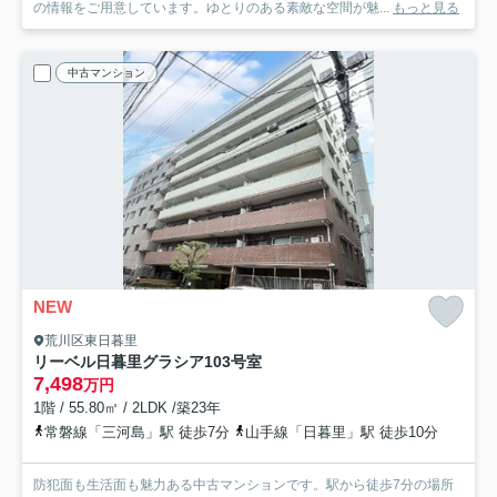
の情報をご用意しています。ゆとりのある素敵な空間が魅...
もっと見る
中古マンション
NEW
荒川区東日暮里
リーベル日暮里グラシア
103号室
7,498
万円
1階 / 55.80㎡ / 2LDK /築23年
常磐線「三河島」駅 徒歩7分
山手線「日暮里」駅 徒歩10分
防犯面も生活面も魅力ある中古マンションです。駅から徒歩7分の場所