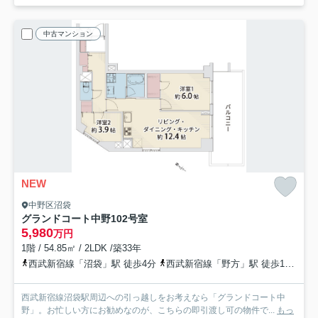
中古マンション
NEW
中野区沼袋
グランドコート中野
102号室
5,980
万円
1階 / 54.85㎡ / 2LDK /築33年
西武新宿線「沼袋」駅 徒歩4分
西武新宿線「野方」駅 徒歩11分
中
西武新宿線沼袋駅周辺への引っ越しをお考えなら「グランドコート中
野」。お忙しい方にお勧めなのが、こちらの即引渡し可の物件で...
もっ