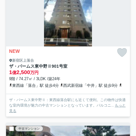
NEW
新宿区上落合
ザ・パームス東中野Ⅱ
901号室
1
2,500
億
万円
9階 / 74.27㎡ / 3LDK /築24年
東西線「落合」駅 徒歩4分
西武新宿線「中井」駅 徒歩9分
総武線
ザ・パームス東中野Ⅱ：東西線落合駅にも近くて便利。この物件は快適
な室内環境が魅力の中古マンションとなっています。バルコニ...
もっと
見る
中古マンション