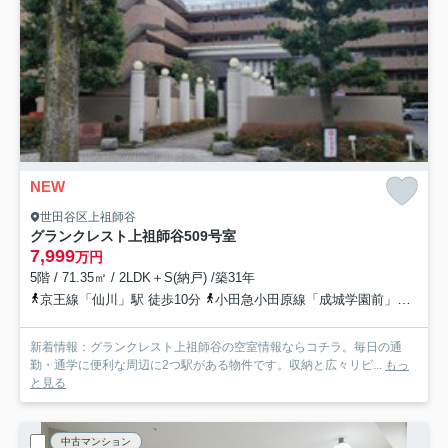
NEW
世田谷区上祖師谷
グランクレスト上祖師谷
509号室
7,999
万円
5階 / 71.35㎡ / 2LDK＋S(納戸) /築31年
京王線「仙川」駅 徒歩10分
小田急小田原線「成城学園前」駅 徒歩33分
新着情報：グランクレスト上祖師谷の空室情報ならコチラ。毎日の通
勤・通学に便利な周辺に2つ駅がある物件です。収納と広々リビ...
もっ
と見る
中古マンション