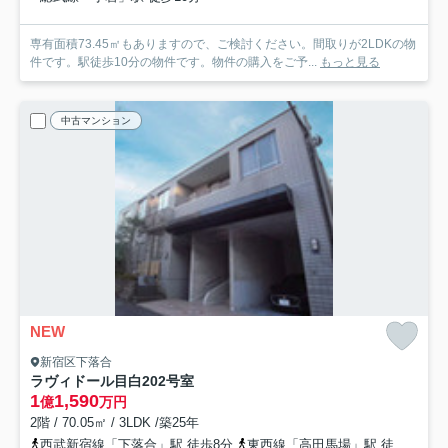
専有面積73.45㎡もありますので、ご検討ください。間取りが2LDKの物
件です。駅徒歩10分の物件です。物件の購入をご予...
もっと見る
中古マンション
NEW
新宿区下落合
ラヴィドール目白
202号室
1
1,590
億
万円
2階 / 70.05㎡ / 3LDK /築25年
西武新宿線「下落合」駅 徒歩8分
東西線「高田馬場」駅 徒歩14分