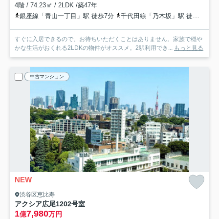
4階 / 74.23㎡ / 2LDK /築47年
銀座線「青山一丁目」駅 徒歩7分
千代田線「乃木坂」駅 徒歩6分
すぐに入居できるので、お待ちいただくことはありません。家族で穏や
かな生活がおくれる2LDKの物件がオススメ。2駅利用でき...
もっと見る
中古マンション
NEW
渋谷区恵比寿
アクシア広尾
1202号室
1
7,980
億
万円