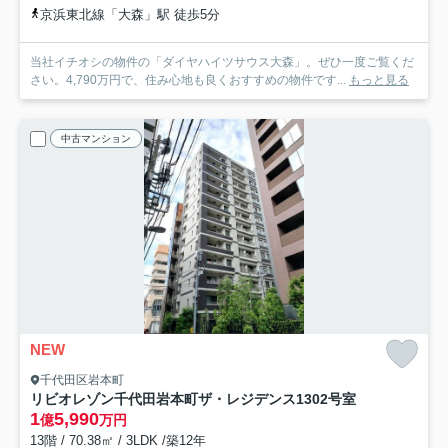
京浜東北線「大森」駅 徒歩5分
当社イチオシの物件の「ダイヤハイツサウス大森」。ぜひ一度ご覧くだ
さい。4,790万円で、住み心地も良くおすすめの物件です...
もっと見る
中古マンション
NEW
千代田区岩本町
リビオレゾン千代田岩本町ザ・レジデンス
1302号室
1
5,990
億
万円
13階 / 70.38㎡ / 3LDK /築12年