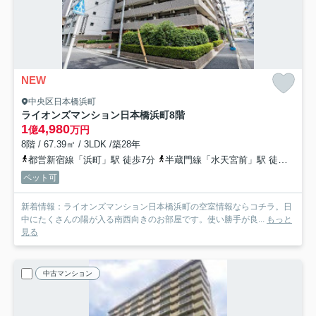
NEW
中央区日本橋浜町
ライオンズマンション日本橋浜町
8階
1
4,980
億
万円
8階 / 67.39㎡ / 3LDK /築28年
都営新宿線「浜町」駅 徒歩7分
半蔵門線「水天宮前」駅 徒歩7分
ペット可
新着情報：ライオンズマンション日本橋浜町の空室情報ならコチラ。日
中にたくさんの陽が入る南西向きのお部屋です。使い勝手が良...
もっと
見る
中古マンション