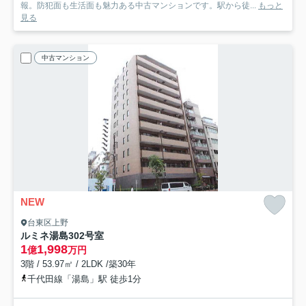
報。防犯面も生活面も魅力ある中古マンションです。駅から徒...
もっと
見る
中古マンション
NEW
台東区上野
ルミネ湯島
302号室
1
1,998
億
万円
3階 / 53.97㎡ / 2LDK /築30年
千代田線「湯島」駅 徒歩1分