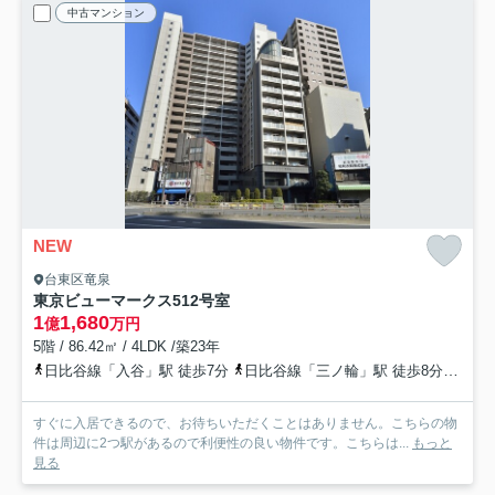
中古マンション
NEW
台東区竜泉
東京ビューマークス
512号室
1
1,680
億
万円
5階 / 86.42㎡ / 4LDK /築23年
日比谷線「入谷」駅 徒歩7分
日比谷線「三ノ輪」駅 徒歩8分
都電
すぐに入居できるので、お待ちいただくことはありません。こちらの物
件は周辺に2つ駅があるので利便性の良い物件です。こちらは...
もっと
見る