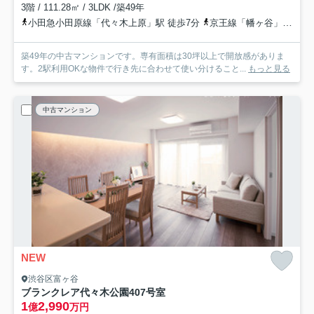
3階 / 111.28㎡ / 3LDK /築49年
小田急小田原線「代々木上原」駅 徒歩7分
京王線「幡ヶ谷」駅 徒歩10分
築49年の中古マンションです。専有面積は30坪以上で開放感がありま
す。2駅利用OKな物件で行き先に合わせて使い分けること...
もっと見る
中古マンション
NEW
渋谷区富ヶ谷
ブランクレア代々木公園
407号室
1
2,990
億
万円