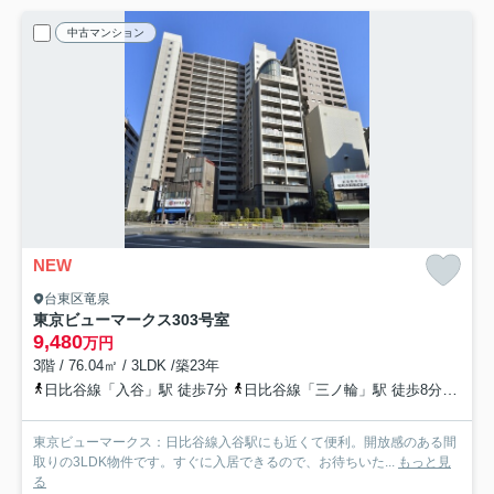
中古マンション
NEW
台東区竜泉
東京ビューマークス
303号室
9,480
万円
3階 / 76.04㎡ / 3LDK /築23年
日比谷線「入谷」駅 徒歩7分
日比谷線「三ノ輪」駅 徒歩8分
都電
東京ビューマークス：日比谷線入谷駅にも近くて便利。開放感のある間
取りの3LDK物件です。すぐに入居できるので、お待ちいた...
もっと見
る