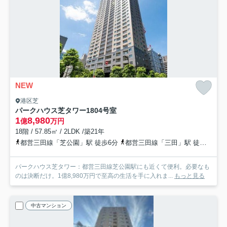
NEW
港区芝
パークハウス芝タワー
1804号室
1
8,980
億
万円
18階 / 57.85㎡ / 2LDK /築21年
都営三田線「芝公園」駅 徒歩6分
都営三田線「三田」駅 徒歩8分
パークハウス芝タワー：都営三田線芝公園駅にも近くて便利。必要なも
のは決断だけ。1億8,980万円で至高の生活を手に入れま...
もっと見る
中古マンション