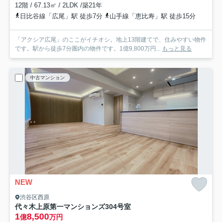
12階 / 67.13㎡ / 2LDK /築21年
日比谷線「広尾」駅 徒歩7分
山手線「恵比寿」駅 徒歩15分
「アクシア広尾」のここがイチオシ。地上13階建てで、住みやすい物件
です。駅から徒歩7分圏内の物件です。1億9,800万円...
もっと見る
中古マンション
NEW
渋谷区西原
代々木上原第一マンションズ
304号室
1
8,500
億
万円