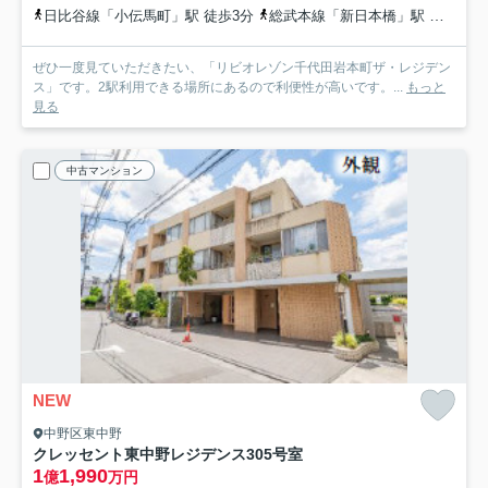
日比谷線「小伝馬町」駅 徒歩3分
総武本線「新日本橋」駅 徒歩6分
ぜひ一度見ていただきたい、「リビオレゾン千代田岩本町ザ・レジデン
ス」です。2駅利用できる場所にあるので利便性が高いです。...
もっと
見る
中古マンション
NEW
中野区東中野
クレッセント東中野レジデンス
305号室
1
1,990
億
万円